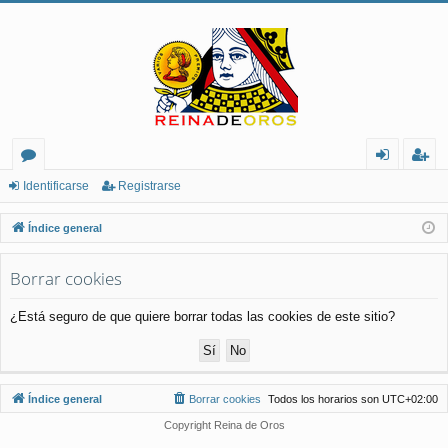
or
de
eg
Identificarse
Registrarse
os
nt
ist
Índice general
ifi
ra
Borrar cookies
ca
rs
rs
e
¿Está seguro de que quiere borrar todas las cookies de este sitio?
e
Índice general
Borrar cookies
Todos los horarios son
UTC+02:00
Copyright Reina de Oros