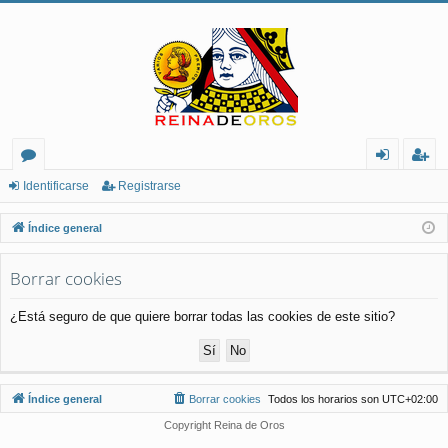
or
de
eg
Identificarse
Registrarse
os
nt
ist
Índice general
ifi
ra
Borrar cookies
ca
rs
rs
e
¿Está seguro de que quiere borrar todas las cookies de este sitio?
e
Índice general
Borrar cookies
Todos los horarios son
UTC+02:00
Copyright Reina de Oros