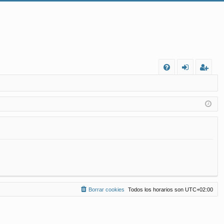
FA
de
eg
Q
nt
ist
ifi
ra
ca
rs
rs
e
e
Borrar cookies
Todos los horarios son
UTC+02:00