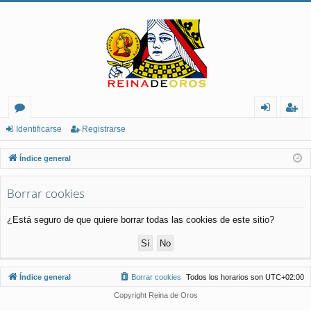
or
de
eg
Identificarse
Registrarse
os
nt
ist
Índice general
ifi
ra
Borrar cookies
ca
rs
rs
e
¿Está seguro de que quiere borrar todas las cookies de este sitio?
e
Índice general
Borrar cookies
Todos los horarios son
UTC+02:00
Copyright Reina de Oros