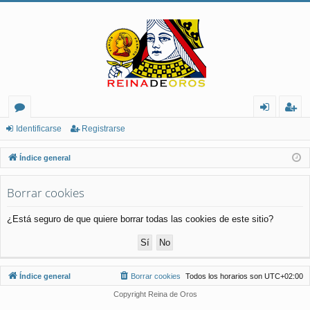
or
de
eg
Identificarse
Registrarse
os
nt
ist
Índice general
ifi
ra
Borrar cookies
ca
rs
rs
e
¿Está seguro de que quiere borrar todas las cookies de este sitio?
e
Índice general
Borrar cookies
Todos los horarios son
UTC+02:00
Copyright Reina de Oros