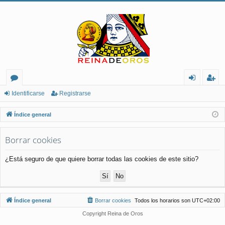
or
de
eg
Identificarse
Registrarse
os
nt
ist
Índice general
ifi
ra
Borrar cookies
ca
rs
rs
e
¿Está seguro de que quiere borrar todas las cookies de este sitio?
e
Índice general
Borrar cookies
Todos los horarios son
UTC+02:00
Copyright Reina de Oros