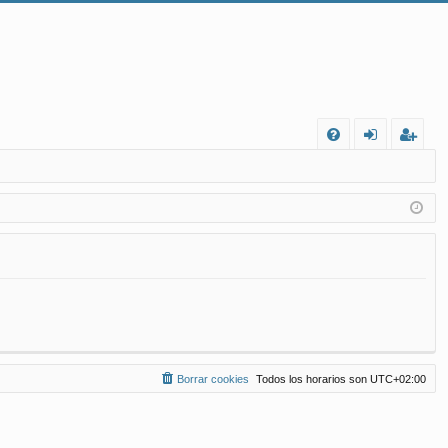
FA
de
eg
Q
nt
ist
ifi
ra
ca
rs
rs
e
e
Borrar cookies
Todos los horarios son
UTC+02:00