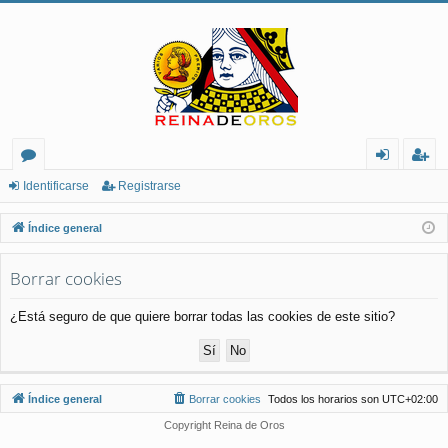
or
de
eg
Identificarse
Registrarse
os
nt
ist
Índice general
ifi
ra
Borrar cookies
ca
rs
rs
e
¿Está seguro de que quiere borrar todas las cookies de este sitio?
e
Índice general
Borrar cookies
Todos los horarios son
UTC+02:00
Copyright Reina de Oros