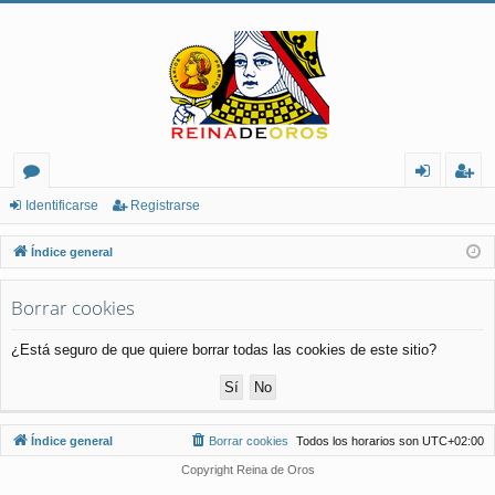
or
de
eg
Identificarse
Registrarse
os
nt
ist
Índice general
ifi
ra
Borrar cookies
ca
rs
rs
e
¿Está seguro de que quiere borrar todas las cookies de este sitio?
e
Índice general
Borrar cookies
Todos los horarios son
UTC+02:00
Copyright Reina de Oros