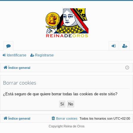
or
de
eg
Identificarse
Registrarse
os
nt
ist
Índice general
ifi
ra
Borrar cookies
ca
rs
rs
e
¿Está seguro de que quiere borrar todas las cookies de este sitio?
e
Índice general
Borrar cookies
Todos los horarios son
UTC+02:00
Copyright Reina de Oros