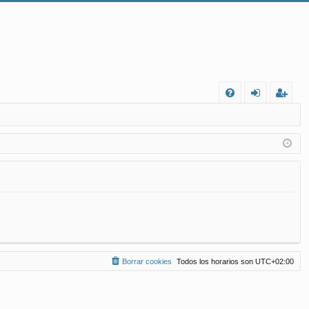
FA
de
eg
Q
nt
ist
ifi
ra
ca
rs
rs
e
e
Borrar cookies
Todos los horarios son
UTC+02:00