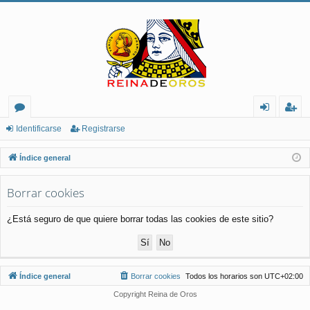
or
de
eg
Identificarse
Registrarse
os
nt
ist
Índice general
ifi
ra
Borrar cookies
ca
rs
rs
e
¿Está seguro de que quiere borrar todas las cookies de este sitio?
e
Índice general
Borrar cookies
Todos los horarios son
UTC+02:00
Copyright Reina de Oros