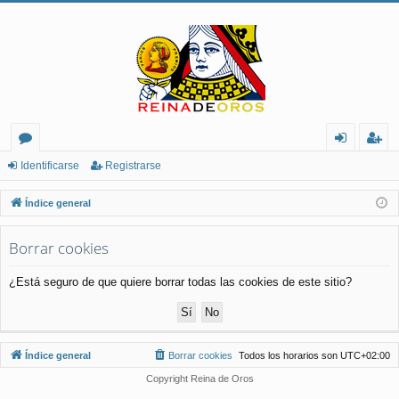
or
de
eg
Identificarse
Registrarse
os
nt
ist
Índice general
ifi
ra
Borrar cookies
ca
rs
rs
e
¿Está seguro de que quiere borrar todas las cookies de este sitio?
e
Índice general
Borrar cookies
Todos los horarios son
UTC+02:00
Copyright Reina de Oros