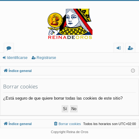
or
de
eg
Identificarse
Registrarse
os
nt
ist
Índice general
ifi
ra
Borrar cookies
ca
rs
rs
e
¿Está seguro de que quiere borrar todas las cookies de este sitio?
e
Índice general
Borrar cookies
Todos los horarios son
UTC+02:00
Copyright Reina de Oros