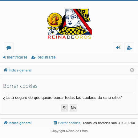
or
de
eg
Identificarse
Registrarse
os
nt
ist
Índice general
ifi
ra
Borrar cookies
ca
rs
rs
e
¿Está seguro de que quiere borrar todas las cookies de este sitio?
e
Índice general
Borrar cookies
Todos los horarios son
UTC+02:00
Copyright Reina de Oros