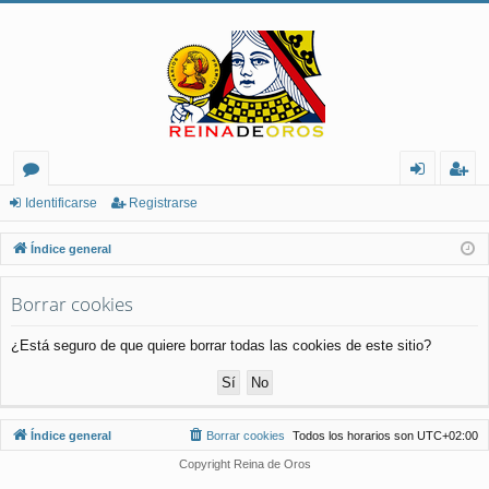
or
de
eg
Identificarse
Registrarse
os
nt
ist
Índice general
ifi
ra
Borrar cookies
ca
rs
rs
e
¿Está seguro de que quiere borrar todas las cookies de este sitio?
e
Índice general
Borrar cookies
Todos los horarios son
UTC+02:00
Copyright Reina de Oros