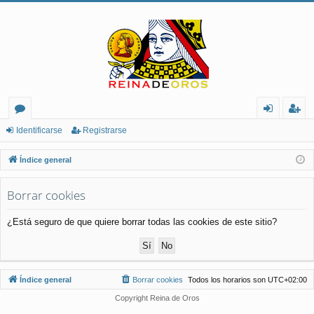
or
de
eg
Identificarse
Registrarse
os
nt
ist
Índice general
ifi
ra
Borrar cookies
ca
rs
rs
e
¿Está seguro de que quiere borrar todas las cookies de este sitio?
e
Índice general
Borrar cookies
Todos los horarios son
UTC+02:00
Copyright Reina de Oros