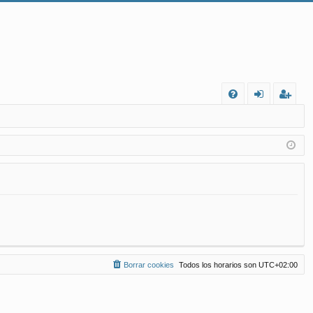
FA
de
eg
Q
nt
ist
ifi
ra
ca
rs
rs
e
e
Borrar cookies
Todos los horarios son
UTC+02:00