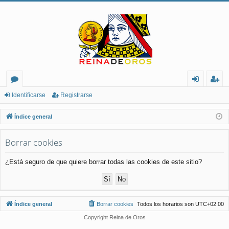
or
de
eg
Identificarse
Registrarse
os
nt
ist
Índice general
ifi
ra
Borrar cookies
ca
rs
rs
e
¿Está seguro de que quiere borrar todas las cookies de este sitio?
e
Índice general
Borrar cookies
Todos los horarios son
UTC+02:00
Copyright Reina de Oros