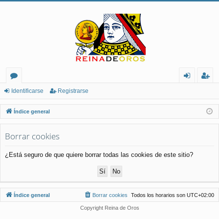
or
de
eg
Identificarse
Registrarse
os
nt
ist
Índice general
ifi
ra
Borrar cookies
ca
rs
rs
e
¿Está seguro de que quiere borrar todas las cookies de este sitio?
e
Índice general
Borrar cookies
Todos los horarios son
UTC+02:00
Copyright Reina de Oros