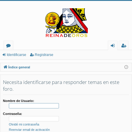
or
de
eg
Identificarse
Registrarse
os
nt
ist
Índice general
ifi
ra
Necesita identificarse para responder temas en este
ca
rs
foro.
rs
e
e
Nombre de Usuario:
Contraseña:
Olvidé mi contraseña
Reenviar email de activación