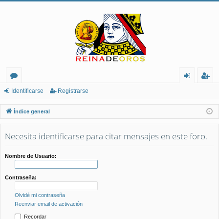
or
de
eg
Identificarse
Registrarse
os
nt
ist
Índice general
ifi
ra
Necesita identificarse para citar mensajes en este foro.
ca
rs
rs
e
Nombre de Usuario:
e
Contraseña:
Olvidé mi contraseña
Reenviar email de activación
Recordar