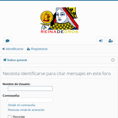
or
de
eg
Identificarse
Registrarse
os
nt
ist
Índice general
ifi
ra
Necesita identificarse para citar mensajes en este foro.
ca
rs
rs
e
Nombre de Usuario:
e
Contraseña:
Olvidé mi contraseña
Reenviar email de activación
Recordar