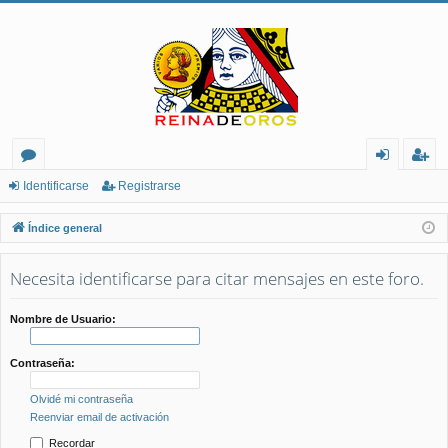
or
de
eg
Identificarse
Registrarse
os
nt
ist
Índice general
ifi
ra
Necesita identificarse para citar mensajes en este foro.
ca
rs
rs
e
Nombre de Usuario:
e
Contraseña:
Olvidé mi contraseña
Reenviar email de activación
Recordar