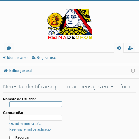
or
de
eg
Identificarse
Registrarse
os
nt
ist
Índice general
ifi
ra
Necesita identificarse para citar mensajes en este foro.
ca
rs
rs
e
Nombre de Usuario:
e
Contraseña:
Olvidé mi contraseña
Reenviar email de activación
Recordar