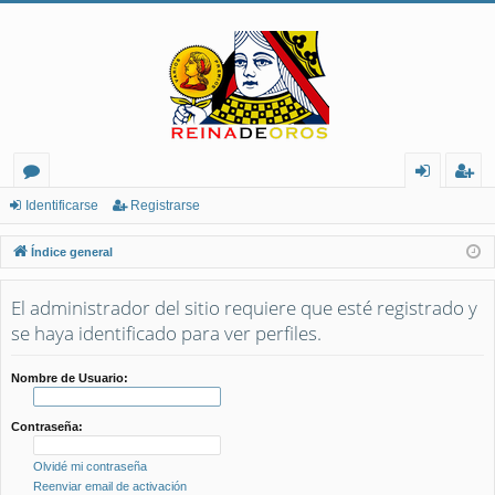
or
de
eg
Identificarse
Registrarse
os
nt
ist
Índice general
ifi
ra
El administrador del sitio requiere que esté registrado y
ca
rs
se haya identificado para ver perfiles.
rs
e
e
Nombre de Usuario:
Contraseña:
Olvidé mi contraseña
Reenviar email de activación