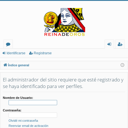
or
de
eg
Identificarse
Registrarse
os
nt
ist
Índice general
ifi
ra
El administrador del sitio requiere que esté registrado y
ca
rs
se haya identificado para ver perfiles.
rs
e
e
Nombre de Usuario:
Contraseña:
Olvidé mi contraseña
Reenviar email de activación