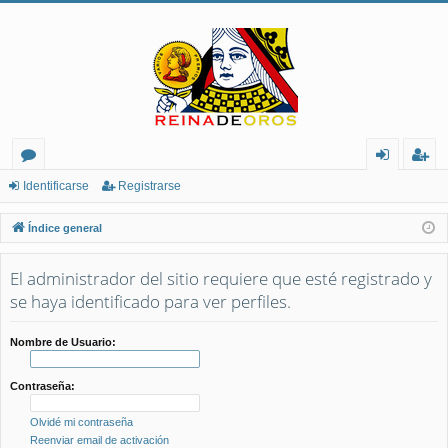
or
de
eg
Identificarse
Registrarse
os
nt
ist
Índice general
ifi
ra
El administrador del sitio requiere que esté registrado y
ca
rs
se haya identificado para ver perfiles.
rs
e
e
Nombre de Usuario:
Contraseña:
Olvidé mi contraseña
Reenviar email de activación