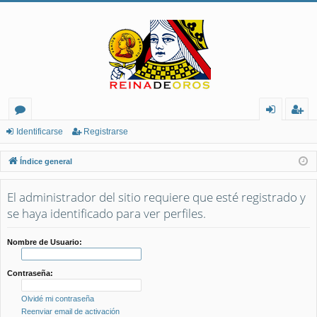
or
de
eg
Identificarse
Registrarse
os
nt
ist
Índice general
ifi
ra
El administrador del sitio requiere que esté registrado y
ca
rs
se haya identificado para ver perfiles.
rs
e
e
Nombre de Usuario:
Contraseña:
Olvidé mi contraseña
Reenviar email de activación