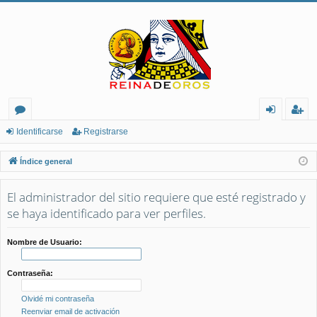
or
de
eg
Identificarse
Registrarse
os
nt
ist
Índice general
ifi
ra
El administrador del sitio requiere que esté registrado y
ca
rs
se haya identificado para ver perfiles.
rs
e
e
Nombre de Usuario:
Contraseña:
Olvidé mi contraseña
Reenviar email de activación