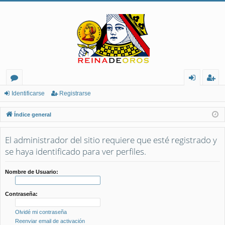
or
de
eg
Identificarse
Registrarse
os
nt
ist
Índice general
ifi
ra
El administrador del sitio requiere que esté registrado y
ca
rs
se haya identificado para ver perfiles.
rs
e
e
Nombre de Usuario:
Contraseña:
Olvidé mi contraseña
Reenviar email de activación