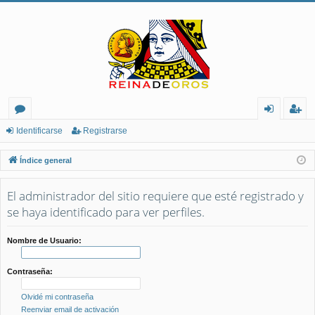
or
de
eg
Identificarse
Registrarse
os
nt
ist
Índice general
ifi
ra
El administrador del sitio requiere que esté registrado y
ca
rs
se haya identificado para ver perfiles.
rs
e
e
Nombre de Usuario:
Contraseña:
Olvidé mi contraseña
Reenviar email de activación