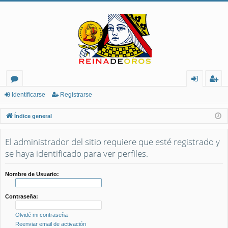
or
de
eg
Identificarse
Registrarse
os
nt
ist
Índice general
ifi
ra
El administrador del sitio requiere que esté registrado y
ca
rs
se haya identificado para ver perfiles.
rs
e
e
Nombre de Usuario:
Contraseña:
Olvidé mi contraseña
Reenviar email de activación