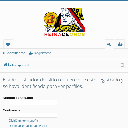
or
de
eg
Identificarse
Registrarse
os
nt
ist
Índice general
ifi
ra
El administrador del sitio requiere que esté registrado y
ca
rs
se haya identificado para ver perfiles.
rs
e
e
Nombre de Usuario:
Contraseña:
Olvidé mi contraseña
Reenviar email de activación