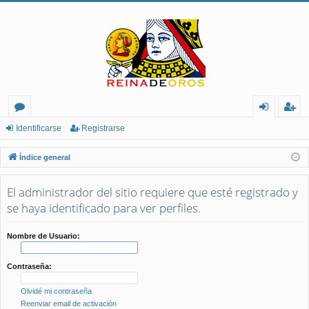
or
de
eg
Identificarse
Registrarse
os
nt
ist
Índice general
ifi
ra
El administrador del sitio requiere que esté registrado y
ca
rs
se haya identificado para ver perfiles.
rs
e
e
Nombre de Usuario:
Contraseña:
Olvidé mi contraseña
Reenviar email de activación