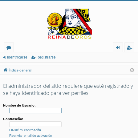
or
de
eg
Identificarse
Registrarse
os
nt
ist
Índice general
ifi
ra
El administrador del sitio requiere que esté registrado y
ca
rs
se haya identificado para ver perfiles.
rs
e
e
Nombre de Usuario:
Contraseña:
Olvidé mi contraseña
Reenviar email de activación