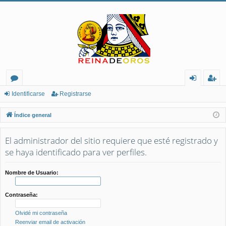
or
de
eg
Identificarse
Registrarse
os
nt
ist
Índice general
ifi
ra
El administrador del sitio requiere que esté registrado y
ca
rs
se haya identificado para ver perfiles.
rs
e
e
Nombre de Usuario:
Contraseña:
Olvidé mi contraseña
Reenviar email de activación