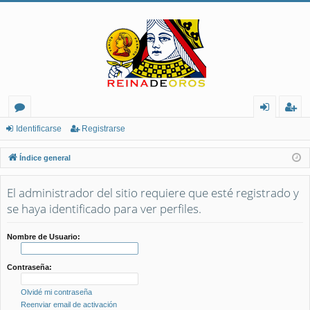
or
de
eg
Identificarse
Registrarse
os
nt
ist
Índice general
ifi
ra
El administrador del sitio requiere que esté registrado y
ca
rs
se haya identificado para ver perfiles.
rs
e
e
Nombre de Usuario:
Contraseña:
Olvidé mi contraseña
Reenviar email de activación