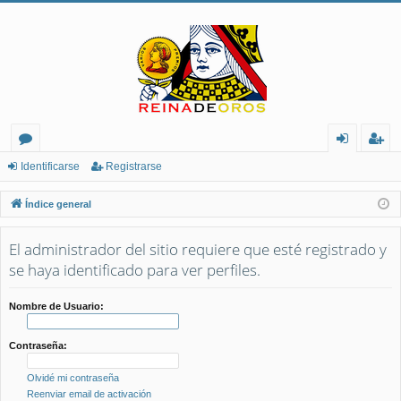
or
de
eg
Identificarse
Registrarse
os
nt
ist
Índice general
ifi
ra
El administrador del sitio requiere que esté registrado y
ca
rs
se haya identificado para ver perfiles.
rs
e
e
Nombre de Usuario:
Contraseña:
Olvidé mi contraseña
Reenviar email de activación