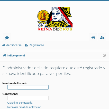
or
de
eg
Identificarse
Registrarse
os
nt
ist
Índice general
ifi
ra
El administrador del sitio requiere que esté registrado y
ca
rs
se haya identificado para ver perfiles.
rs
e
e
Nombre de Usuario:
Contraseña:
Olvidé mi contraseña
Reenviar email de activación