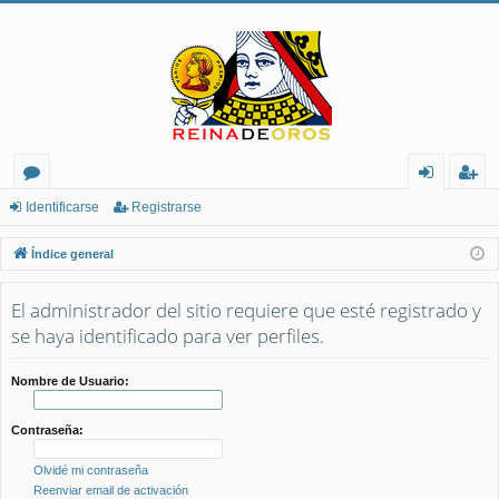
or
de
eg
Identificarse
Registrarse
os
nt
ist
Índice general
ifi
ra
El administrador del sitio requiere que esté registrado y
ca
rs
se haya identificado para ver perfiles.
rs
e
e
Nombre de Usuario:
Contraseña:
Olvidé mi contraseña
Reenviar email de activación