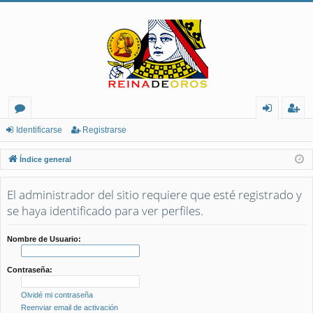
or
de
eg
Identificarse
Registrarse
os
nt
ist
Índice general
ifi
ra
El administrador del sitio requiere que esté registrado y
ca
rs
se haya identificado para ver perfiles.
rs
e
e
Nombre de Usuario:
Contraseña:
Olvidé mi contraseña
Reenviar email de activación