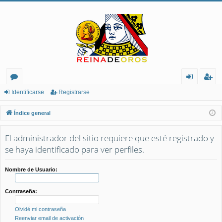
or
de
eg
Identificarse
Registrarse
os
nt
ist
Índice general
ifi
ra
El administrador del sitio requiere que esté registrado y
ca
rs
se haya identificado para ver perfiles.
rs
e
e
Nombre de Usuario:
Contraseña:
Olvidé mi contraseña
Reenviar email de activación