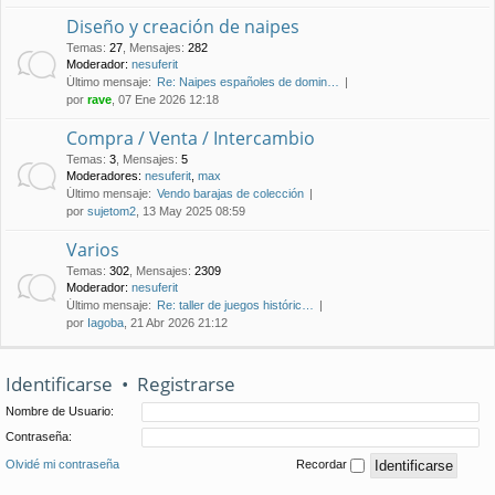
Diseño y creación de naipes
Temas
:
27
,
Mensajes
:
282
Moderador:
nesuferit
Último mensaje:
Re: Naipes españoles de domin…
por
rave
, 07 Ene 2026 12:18
Compra / Venta / Intercambio
Temas
:
3
,
Mensajes
:
5
Moderadores:
nesuferit
,
max
Último mensaje:
Vendo barajas de colección
por
sujetom2
, 13 May 2025 08:59
Varios
Temas
:
302
,
Mensajes
:
2309
Moderador:
nesuferit
Último mensaje:
Re: taller de juegos históric…
por
Iagoba
, 21 Abr 2026 21:12
Identificarse
•
Registrarse
Nombre de Usuario:
Contraseña:
Olvidé mi contraseña
Recordar