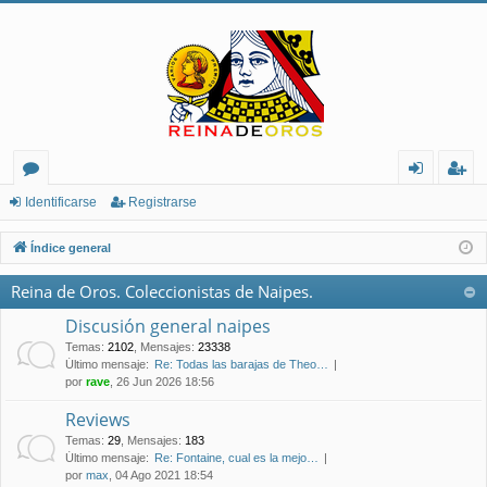
or
de
eg
Identificarse
Registrarse
os
nt
ist
Índice general
ifi
ra
Reina de Oros. Coleccionistas de Naipes.
ca
rs
Discusión general naipes
rs
e
Temas
:
2102
,
Mensajes
:
23338
Último mensaje:
Re: Todas las barajas de Theo…
e
por
rave
, 26 Jun 2026 18:56
Reviews
Temas
:
29
,
Mensajes
:
183
Último mensaje:
Re: Fontaine, cual es la mejo…
por
max
, 04 Ago 2021 18:54