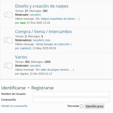
Diseño y creación de naipes
Temas
:
27
,
Mensajes
:
282
Moderador:
nesuferit
Último mensaje:
Re: Naipes españoles de domin…
por
rave
, 07 Ene 2026 12:18
Compra / Venta / Intercambio
Temas
:
3
,
Mensajes
:
5
Moderadores:
nesuferit
,
max
Último mensaje:
Vendo barajas de colección
por
sujetom2
, 13 May 2025 08:59
Varios
Temas
:
302
,
Mensajes
:
2309
Moderador:
nesuferit
Último mensaje:
Re: taller de juegos históric…
por
Iagoba
, 21 Abr 2026 21:12
Identificarse
•
Registrarse
Nombre de Usuario:
Contraseña:
Olvidé mi contraseña
Recordar