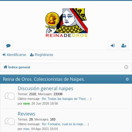
or
de
eg
Identificarse
Registrarse
os
nt
ist
Índice general
ifi
ra
Reina de Oros. Coleccionistas de Naipes.
ca
rs
Discusión general naipes
rs
e
Temas
:
2102
,
Mensajes
:
23338
Último mensaje:
Re: Todas las barajas de Theo…
e
por
rave
, 26 Jun 2026 18:56
Reviews
Temas
:
29
,
Mensajes
:
183
Último mensaje:
Re: Fontaine, cual es la mejo…
por
max
, 04 Ago 2021 18:54