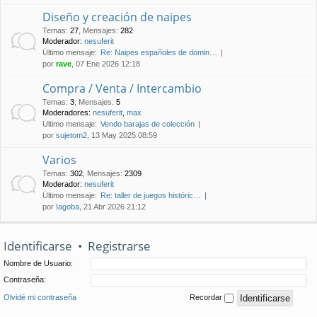
Diseño y creación de naipes
Temas
:
27
,
Mensajes
:
282
Moderador:
nesuferit
Último mensaje:
Re: Naipes españoles de domin…
por
rave
, 07 Ene 2026 12:18
Compra / Venta / Intercambio
Temas
:
3
,
Mensajes
:
5
Moderadores:
nesuferit
,
max
Último mensaje:
Vendo barajas de colección
por
sujetom2
, 13 May 2025 08:59
Varios
Temas
:
302
,
Mensajes
:
2309
Moderador:
nesuferit
Último mensaje:
Re: taller de juegos históric…
por
Iagoba
, 21 Abr 2026 21:12
Identificarse
•
Registrarse
Nombre de Usuario:
Contraseña:
Olvidé mi contraseña
Recordar