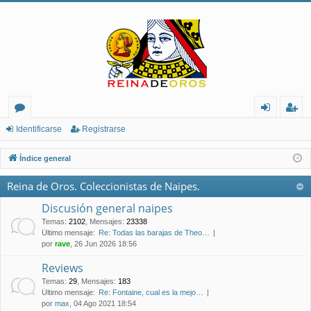
or
de
eg
Identificarse
Registrarse
os
nt
ist
Índice general
ifi
ra
Reina de Oros. Coleccionistas de Naipes.
ca
rs
Discusión general naipes
rs
e
Temas
:
2102
,
Mensajes
:
23338
Último mensaje:
Re: Todas las barajas de Theo…
e
por
rave
, 26 Jun 2026 18:56
Reviews
Temas
:
29
,
Mensajes
:
183
Último mensaje:
Re: Fontaine, cual es la mejo…
por
max
, 04 Ago 2021 18:54