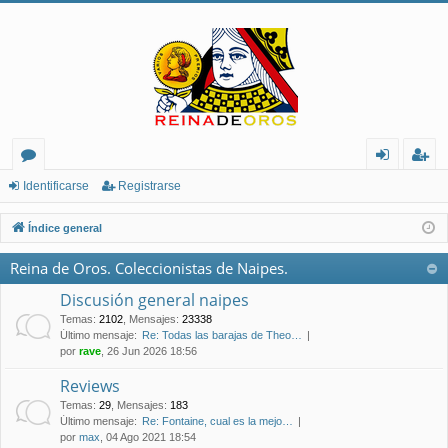
or
de
eg
Identificarse
Registrarse
os
nt
ist
Índice general
ifi
ra
Reina de Oros. Coleccionistas de Naipes.
ca
rs
Discusión general naipes
rs
e
Temas
:
2102
,
Mensajes
:
23338
Último mensaje:
Re: Todas las barajas de Theo…
e
por
rave
, 26 Jun 2026 18:56
Reviews
Temas
:
29
,
Mensajes
:
183
Último mensaje:
Re: Fontaine, cual es la mejo…
por
max
, 04 Ago 2021 18:54