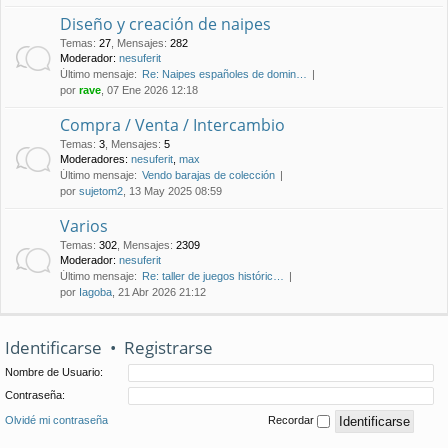
Diseño y creación de naipes
Temas
:
27
,
Mensajes
:
282
Moderador:
nesuferit
Último mensaje:
Re: Naipes españoles de domin…
por
rave
, 07 Ene 2026 12:18
Compra / Venta / Intercambio
Temas
:
3
,
Mensajes
:
5
Moderadores:
nesuferit
,
max
Último mensaje:
Vendo barajas de colección
por
sujetom2
, 13 May 2025 08:59
Varios
Temas
:
302
,
Mensajes
:
2309
Moderador:
nesuferit
Último mensaje:
Re: taller de juegos históric…
por
Iagoba
, 21 Abr 2026 21:12
Identificarse
•
Registrarse
Nombre de Usuario:
Contraseña:
Olvidé mi contraseña
Recordar