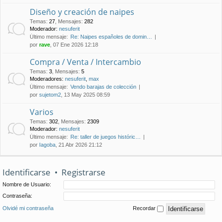
Diseño y creación de naipes
Temas
:
27
,
Mensajes
:
282
Moderador:
nesuferit
Último mensaje:
Re: Naipes españoles de domin…
por
rave
, 07 Ene 2026 12:18
Compra / Venta / Intercambio
Temas
:
3
,
Mensajes
:
5
Moderadores:
nesuferit
,
max
Último mensaje:
Vendo barajas de colección
por
sujetom2
, 13 May 2025 08:59
Varios
Temas
:
302
,
Mensajes
:
2309
Moderador:
nesuferit
Último mensaje:
Re: taller de juegos históric…
por
Iagoba
, 21 Abr 2026 21:12
Identificarse
•
Registrarse
Nombre de Usuario:
Contraseña:
Olvidé mi contraseña
Recordar