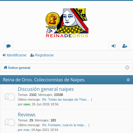
or
de
eg
Identificarse
Registrarse
os
nt
ist
Índice general
ifi
ra
Reina de Oros. Coleccionistas de Naipes.
ca
rs
Discusión general naipes
rs
e
Temas
:
2102
,
Mensajes
:
23338
Último mensaje:
Re: Todas las barajas de Theo…
e
por
rave
, 26 Jun 2026 18:56
Reviews
Temas
:
29
,
Mensajes
:
183
Último mensaje:
Re: Fontaine, cual es la mejo…
por
max
, 04 Ago 2021 18:54