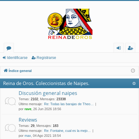
or
de
eg
Identificarse
Registrarse
os
nt
ist
Índice general
ifi
ra
Reina de Oros. Coleccionistas de Naipes.
ca
rs
Discusión general naipes
rs
e
Temas
:
2102
,
Mensajes
:
23338
Último mensaje:
Re: Todas las barajas de Theo…
e
por
rave
, 26 Jun 2026 18:56
Reviews
Temas
:
29
,
Mensajes
:
183
Último mensaje:
Re: Fontaine, cual es la mejo…
por
max
, 04 Ago 2021 18:54