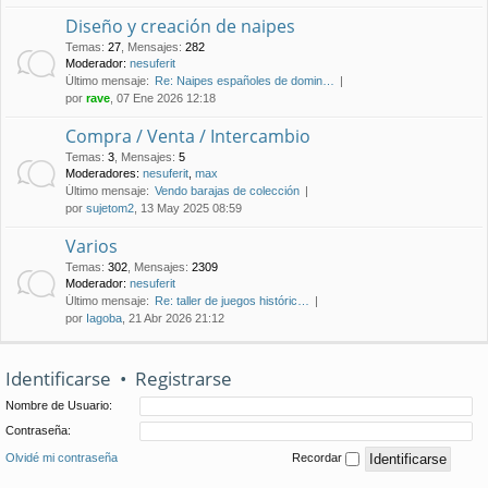
Diseño y creación de naipes
Temas
:
27
,
Mensajes
:
282
Moderador:
nesuferit
Último mensaje:
Re: Naipes españoles de domin…
por
rave
, 07 Ene 2026 12:18
Compra / Venta / Intercambio
Temas
:
3
,
Mensajes
:
5
Moderadores:
nesuferit
,
max
Último mensaje:
Vendo barajas de colección
por
sujetom2
, 13 May 2025 08:59
Varios
Temas
:
302
,
Mensajes
:
2309
Moderador:
nesuferit
Último mensaje:
Re: taller de juegos históric…
por
Iagoba
, 21 Abr 2026 21:12
Identificarse
•
Registrarse
Nombre de Usuario:
Contraseña:
Olvidé mi contraseña
Recordar