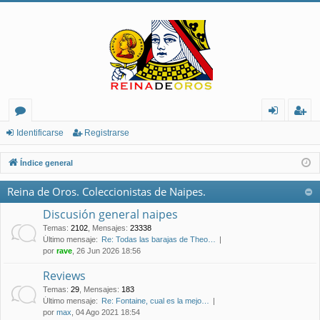
or
de
eg
Identificarse
Registrarse
os
nt
ist
Índice general
ifi
ra
Reina de Oros. Coleccionistas de Naipes.
ca
rs
Discusión general naipes
rs
e
Temas
:
2102
,
Mensajes
:
23338
Último mensaje:
Re: Todas las barajas de Theo…
e
por
rave
, 26 Jun 2026 18:56
Reviews
Temas
:
29
,
Mensajes
:
183
Último mensaje:
Re: Fontaine, cual es la mejo…
por
max
, 04 Ago 2021 18:54