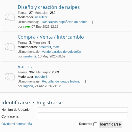
Diseño y creación de naipes
Temas
:
27
,
Mensajes
:
282
Moderador:
nesuferit
Último mensaje:
Re: Naipes españoles de domin…
por
rave
, 07 Ene 2026 12:18
Compra / Venta / Intercambio
Temas
:
3
,
Mensajes
:
5
Moderadores:
nesuferit
,
max
Último mensaje:
Vendo barajas de colección
por
sujetom2
, 13 May 2025 08:59
Varios
Temas
:
302
,
Mensajes
:
2309
Moderador:
nesuferit
Último mensaje:
Re: taller de juegos históric…
por
Iagoba
, 21 Abr 2026 21:12
Identificarse
•
Registrarse
Nombre de Usuario:
Contraseña:
Olvidé mi contraseña
Recordar